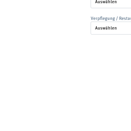
Verpflegung / Resta
Verpflegungspräfere
Student*in / étudia
Einverständnis zur 
liste des participant
Adressdaten der R